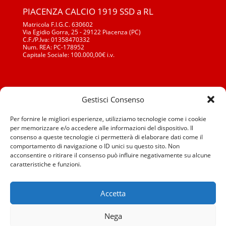
PIACENZA CALCIO 1919 SSD a RL
Matricola F.I.G.C. 630602
Via Egidio Gorra, 25 - 29122 Piacenza (PC)
C.F./P.Iva: 01358470332
Num. REA: PC-178952
Capitale Sociale: 100.000,00€ i.v.
Segreteria Generale: Tel./Fax: 0523 652210
Gestisci Consenso
Segr. Sett. Giovanile: Tel./Fax: 0523 652210
segreteria@piacenzacalcio.it
Per fornire le migliori esperienze, utilizziamo tecnologie come i cookie
settore.giovanile@piacenzacalcio.it
per memorizzare e/o accedere alle informazioni del dispositivo. Il
consenso a queste tecnologie ci permetterà di elaborare dati come il
comportamento di navigazione o ID unici su questo sito. Non
acconsentire o ritirare il consenso può influire negativamente su alcune
caratteristiche e funzioni.
Accetta
Nega