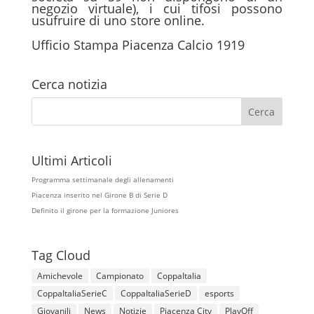
negozio virtuale), i cui tifosi possono
usufruire di uno store online.
Ufficio Stampa Piacenza Calcio 1919
Cerca notizia
Ultimi Articoli
Programma settimanale degli allenamenti
Piacenza inserito nel Girone B di Serie D
Definito il girone per la formazione Juniores
Tag Cloud
Amichevole
Campionato
CoppaItalia
CoppaItaliaSerieC
CoppaItaliaSerieD
esports
Giovanili
News
Notizie
Piacenza City
PlayOff