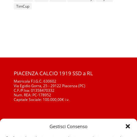
TimCup
PIACENZA CALCIO 1919 SSD a RL
Matricola F.I.G.C. 630602
Via Egidio Gorra, 25 - 29122 Piacenza (PC)
C.F./P.Iva: 01358470332
Num. REA: PC-178952
Capitale Sociale: 100.000,00€ i.v.
Gestisci Consenso
Segreteria Generale: Tel./Fax: 0523 652210
Segr. Sett. Giovanile: Tel./Fax: 0523 652210
segreteria@piacenzacalcio.it