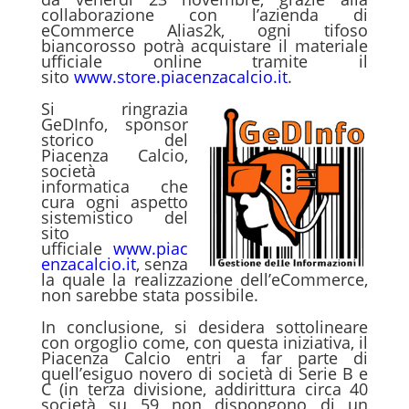
collaborazione con l’azienda di
eCommerce Alias2k, ogni tifoso
biancorosso potrà acquistare il materiale
ufficiale online tramite il
sito
www.store.piacenzacalcio.it
.
Si ringrazia
GeDInfo, sponsor
storico del
Piacenza Calcio,
società
informatica che
cura ogni aspetto
sistemistico del
sito
ufficiale
www.piac
enzacalcio.it
, senza
la quale la realizzazione dell’eCommerce,
non sarebbe stata possibile.
In conclusione, si desidera sottolineare
con orgoglio come, con questa iniziativa, il
Piacenza Calcio entri a far parte di
quell’esiguo novero di società di Serie B e
C (in terza divisione, addirittura circa 40
società su 59 non dispongono di un