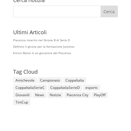
Cerca notizia
Ultimi Articoli
Piacenza inserito nel Girone B di Serie D
Definito il girone per la formazione Juniores
Enrico Manzi è un giocatore del Piacenza
Tag Cloud
Amichevole
Campionato
CoppaItalia
CoppaItaliaSerieC
CoppaItaliaSerieD
esports
Giovanili
News
Notizie
Piacenza City
PlayOff
TimCup