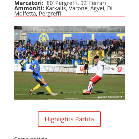
Marcatori:
80’ Pergreffi, 92’ Ferrari
Ammoniti:
Karkalis, Varone, Agyei, Di
Molfetta, Pergreffi
Highlights Partita