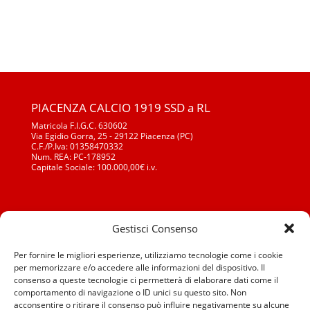
PIACENZA CALCIO 1919 SSD a RL
Matricola F.I.G.C. 630602
Via Egidio Gorra, 25 - 29122 Piacenza (PC)
C.F./P.Iva: 01358470332
Num. REA: PC-178952
Capitale Sociale: 100.000,00€ i.v.
Segreteria Generale: Tel./Fax: 0523 652210
Gestisci Consenso
Segr. Sett. Giovanile: Tel./Fax: 0523 652210
segreteria@piacenzacalcio.it
Per fornire le migliori esperienze, utilizziamo tecnologie come i cookie
settore.giovanile@piacenzacalcio.it
per memorizzare e/o accedere alle informazioni del dispositivo. Il
consenso a queste tecnologie ci permetterà di elaborare dati come il
comportamento di navigazione o ID unici su questo sito. Non
acconsentire o ritirare il consenso può influire negativamente su alcune