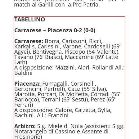
match al Garilli con la Pro Patria.
TABELLINO
Carrarese – Piacenza 0-2 (0-0)
Carrarese:
Borra, Carissoni, Ricci,
Karkalis, Carissini, Varone, Cardoselli (69’
Agyei), Bentivegna, Piscopo (64’ Valente),
Tavano (76’ Biasci), Maccarone (69’ Latte
Lath)
A disposizione: Mazzini, Alari, Rollandi All.:
Baldini
Piacenza:
Fumagalli, Corsinelli,
Bertoncini, Perfreffi, Cauz (55’ Silva),
Marotta, Porcari, Di Molfetta, Corradi (55’
Barlocco), Terrani (65’ Sestu), Perez (65’
Ferrari)
A disposizione: Calore, Calzetta, Sylla,
Bachini. All.: Franzini
Arbitro:
Sig. Miele di Nola (assistenti Sigg.
Notarangelo di Cassino e Assante di
Frosinone)