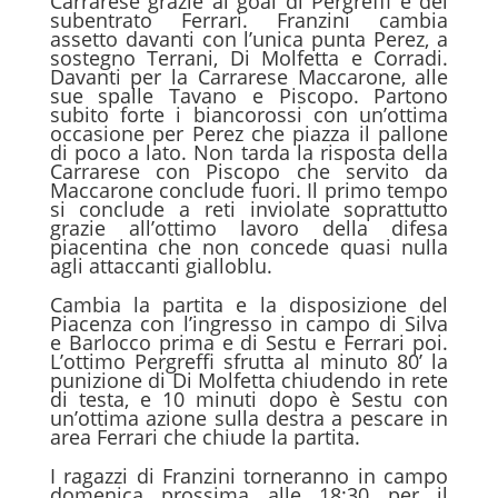
Carrarese grazie ai goal di Pergreffi e del
subentrato Ferrari. Franzini cambia
assetto davanti con l’unica punta Perez, a
sostegno Terrani, Di Molfetta e Corradi.
Davanti per la Carrarese Maccarone, alle
sue spalle Tavano e Piscopo. Partono
subito forte i biancorossi con un’ottima
occasione per Perez che piazza il pallone
di poco a lato. Non tarda la risposta della
Carrarese con Piscopo che servito da
Maccarone conclude fuori. Il primo tempo
si conclude a reti inviolate soprattutto
grazie all’ottimo lavoro della difesa
piacentina che non concede quasi nulla
agli attaccanti gialloblu.
Cambia la partita e la disposizione del
Piacenza con l’ingresso in campo di Silva
e Barlocco prima e di Sestu e Ferrari poi.
L’ottimo Pergreffi sfrutta al minuto 80’ la
punizione di Di Molfetta chiudendo in rete
di testa, e 10 minuti dopo è Sestu con
un’ottima azione sulla destra a pescare in
area Ferrari che chiude la partita.
I ragazzi di Franzini torneranno in campo
domenica prossima alle 18:30 per il