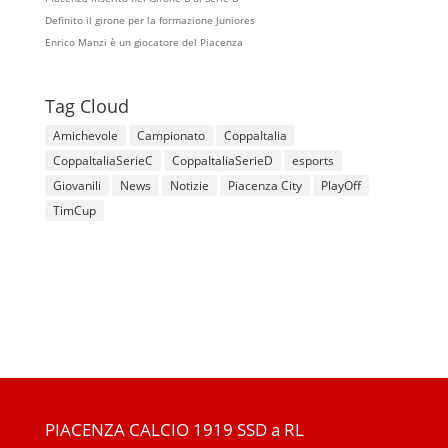
Definito il girone per la formazione Juniores
Enrico Manzi è un giocatore del Piacenza
Tag Cloud
Amichevole
Campionato
CoppaItalia
CoppaItaliaSerieC
CoppaItaliaSerieD
esports
Giovanili
News
Notizie
Piacenza City
PlayOff
TimCup
PIACENZA CALCIO 1919 SSD a RL