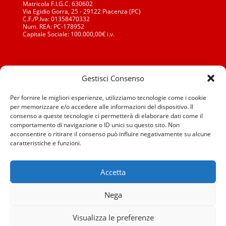
Matricola F.I.G.C. 630602
Via Egidio Gorra, 25 - 29122 Piacenza (PC)
C.F./P.Iva: 01358470332
Num. REA: PC-178952
Capitale Sociale: 100.000,00€ i.v.
Gestisci Consenso
Segreteria Generale: Tel./Fax: 0523 652210
Segr. Sett. Giovanile: Tel./Fax: 0523 652210
segreteria@piacenzacalcio.it
Per fornire le migliori esperienze, utilizziamo tecnologie come i cookie
settore.giovanile@piacenzacalcio.it
per memorizzare e/o accedere alle informazioni del dispositivo. Il
consenso a queste tecnologie ci permetterà di elaborare dati come il
comportamento di navigazione o ID unici su questo sito. Non
acconsentire o ritirare il consenso può influire negativamente su alcune
caratteristiche e funzioni.
Accetta
Nega
Visualizza le preferenze
Progettato e Sviluppato da Piacenza Calcio 1919 SSD a RL