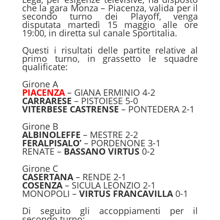
che la gara Monza – Piacenza, valida per il
secondo turno dei Playoff, venga
disputata martedì 15 maggio alle ore
19:00, in diretta sul canale Sportitalia.
Questi i risultati delle partite relative al
primo turno, in grassetto le squadre
qualificate:
Girone A
PIACENZA
– GIANA ERMINIO 4-2
CARRARESE
– PISTOIESE 5-0
VITERBESE CASTRENSE
– PONTEDERA 2-1
Girone B
ALBINOLEFFE
– MESTRE 2-2
FERALPISALO’
– PORDENONE 3-1
RENATE –
BASSANO VIRTUS
0-2
Girone C
CASERTANA
– RENDE 2-1
COSENZA
– SICULA LEONZIO 2-1
MONOPOLI –
VIRTUS FRANCAVILLA
0-1
Di seguito gli accoppiamenti per il
secondo turno: